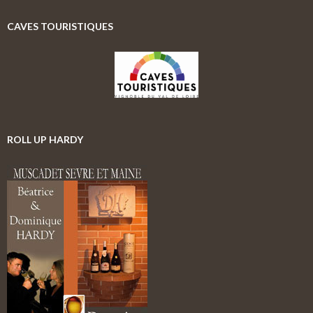
h
e
CAVES TOURISTIQUES
r
c
h
e
r
:
ROLL UP HARDY