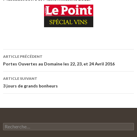
ARTICLE PRÉCÉDENT
Navigation
Portes Ouvertes au Domaine les 22, 23, et 24 Avril 2016
des
ARTICLE SUIVANT
articles
3 jours de grands bonheurs
R
e
c