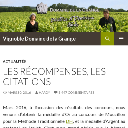
Recherche
Vignoble Domaine de la Grange
ALLER
MENU
AU
PRINCI
CONTENU
ACTUALITÉS
LES RÉCOMPENSES, LES
CITATIONS
MARS 30, 2016
HARDY
3 447 COMMENTAIRES
Mars 2016, à l’occasion des résultats des concours, nous
venons d’obtenir la médaille d’Or au concours de Mouzillon
pour la Méthode Traditionnelle
DH
, et la médaille d’Argent au
cantonal de Vallet. C’est avec grand plaisir que le biennal