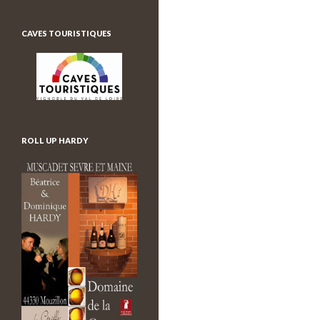
c
h
e
CAVES TOURISTIQUES
r
c
h
e
r
:
ROLL UP HARDY