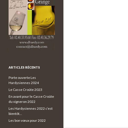
ARTICLES RÉCENTS
Porte ouverte Les
Hardysiennes 2024
Le Casse Croûte 2023
En avant pour le Casse Croûte
du vigneron 2022
Les Hardysiennes 2022 c’est
bientôt…
Les bon vœux pour 2022