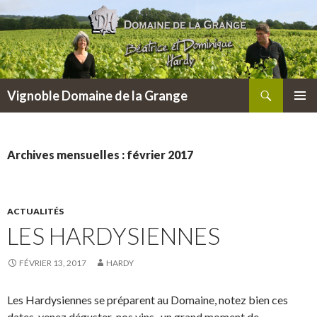
Recherche
Vignoble Domaine de la Grange
ALLER
MENU
AU
PRINCI
CONTENU
Archives mensuelles : février 2017
ACTUALITÉS
LES HARDYSIENNES
FÉVRIER 13, 2017
HARDY
Les Hardysiennes se préparent au Domaine, notez bien ces
dates, venez déguster nos vins , un grand moment de