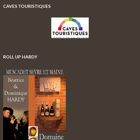
e
CAVES TOURISTIQUES
r
c
h
e
r
:
ROLL UP HARDY